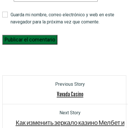
Guarda mi nombre, correo electrónico y web en este
navegador para la próxima vez que comente.
Previous Story
Vavada Casino
Next Story
Как изменить зеркало казино Мелбет и