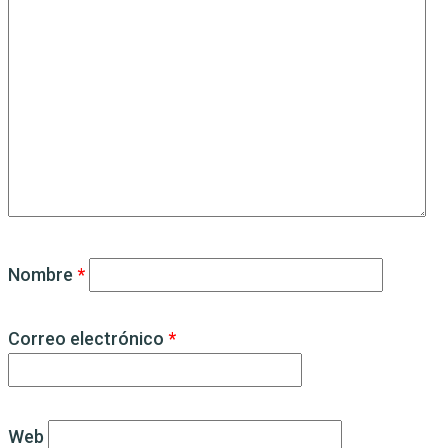
Nombre
*
Correo electrónico
*
Web