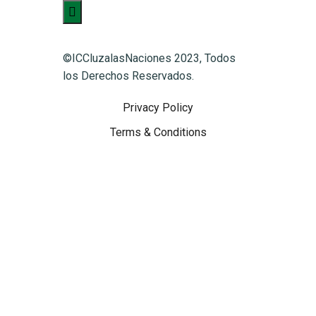
©ICCluzalasNaciones 2023, Todos
los Derechos Reservados.
Privacy Policy
Terms & Conditions