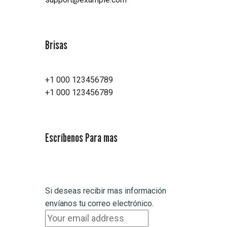
Brisas
+1 000 123456789
+1 000 123456789
Escríbenos Para mas
Si deseas recibir mas información
envíanos tu correo electrónico.