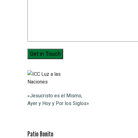
«Jesucristo es el Mismo,
Ayer y Hoy y Por los Siglos»
Patio Bonito